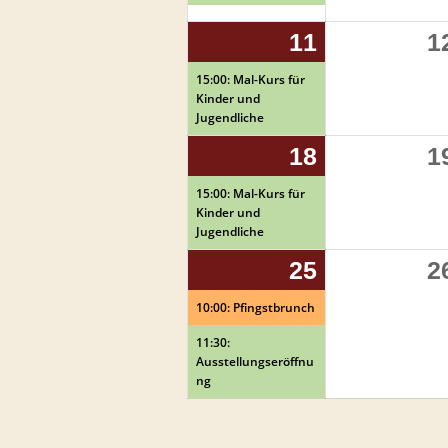
11
11.
(1
1
Mai
Veranstalt
15:00: Mal-Kurs für
Kinder und
2026
Jugendliche
18
18.
(1
1
Mai
Veranstalt
15:00: Mal-Kurs für
Kinder und
2026
Jugendliche
25
25.
(2
2
Mai
Veranstalt
10:00: Pfingstbrunch
11:30:
2026
Ausstellungseröffnu
ng