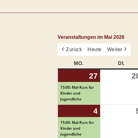
Veranstaltungen im Mai 2026
Zurück
Heute
Weiter
MO.
MONTAG
DI.
DIE
27
27.
(1
2
April
Veranstalt
15:00: Mal-Kurs für
Kinder und
2026
Jugendliche
4
4.
(1
Mai
Veranstalt
15:00: Mal-Kurs für
Kinder und
2026
Jugendliche