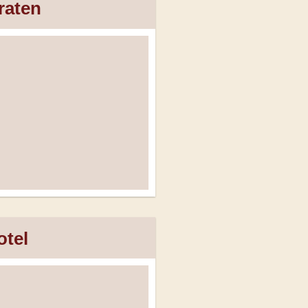
raten
otel