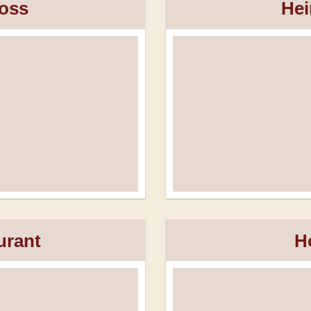
oss
Hei
urant
H