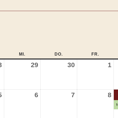
NSTAG
MI.
MITTWOCH
DO.
DONNERSTAG
FR.
FREITA
8
28.
29
29.
30
30.
1
1.
ung)
April
April
April
M
2026
2026
2026
2
5
5.
6
6.
7
7.
8
8.
ung)
Mai
Mai
Mai
M
1
2026
2026
2026
2