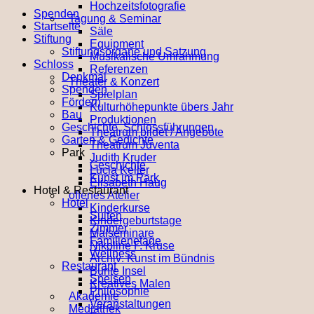
Hochzeitsfotografie
Spenden
Tagung & Seminar
Startseite
Säle
Stiftung
Equipment
Stiftungsorgane und Satzung
Musikalische Umrahmung
Schloss
Referenzen
Denkmal
Theater & Konzert
Spenden
Spielplan
Fördern
Kulturhöhepunkte übers Jahr
Bau
Produktionen
Geschichte, Schlossführungen
Theatrum bildet / Angebote
Garten & Gedichte
Theatrum Juventa
Park
Judith Kruder
Geschichte
Lucia Keller
Kunst im Park
Elisabeth Haug
Hotel & Restaurant
offenes Atelier
Hotel
Kinderkurse
Suiten
Kindergeburtstage
Zimmer
Malseminare
Familienetage
Nikoline F. Kruse
Wellness
Archiv: Kunst im Bündnis
Restaurant
Bunte Insel
Speisen
Kreatives Malen
Philosophie
Akademie
Veranstaltungen
Mediathek