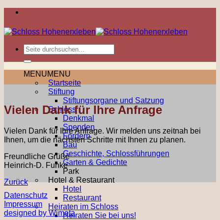
Zum
Inhalt
springen
MENU
MENU
Startseite
Stiftung
Stiftungsorgane und Satzung
Vielen Dank für Ihre Anfrage
Schloss
Denkmal
Spenden
Vielen Dank für Ihre Anfrage. Wir melden uns zeitnah bei
Fördern
Ihnen, um die nächsten Schritte mit Ihnen zu planen.
Bau
Geschichte, Schlossführungen
Freundliche Grüße
Garten & Gedichte
Heinrich-D. Funke
Park
Hotel & Restaurant
Zurück
Hotel
Datenschutz
Restaurant
Impressum
Heiraten im Schloss
designed by Wimeta
Heiraten Sie bei uns!