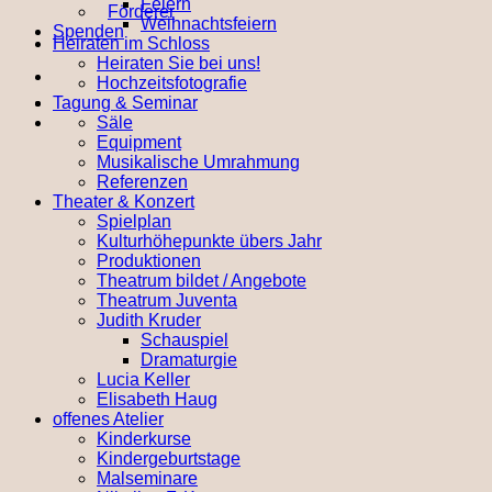
Feiern
Förderer
Weihnachtsfeiern
Spenden
Heiraten im Schloss
Heiraten Sie bei uns!
Hochzeitsfotografie
Tagung & Seminar
Säle
Equipment
Musikalische Umrahmung
Referenzen
Theater & Konzert
Spielplan
Kulturhöhepunkte übers Jahr
Produktionen
Theatrum bildet / Angebote
Theatrum Juventa
Judith Kruder
Schauspiel
Dramaturgie
Lucia Keller
Elisabeth Haug
offenes Atelier
Kinderkurse
Kindergeburtstage
Malseminare