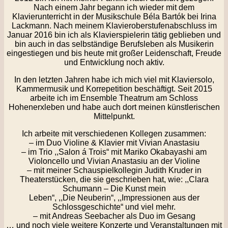
Nach einem Jahr begann ich wieder mit dem
Klavierunterricht in der Musikschule Béla Bartók bei Irina
Lackmann. Nach meinem Klavieroberstufenabschluss im
Januar 2016 bin ich als Klavierspielerin tätig geblieben und
bin auch in das selbständige Berufsleben als Musikerin
eingestiegen und bis heute mit großer Leidenschaft, Freude
und Entwicklung noch aktiv.
In den letzten Jahren habe ich mich viel mit Klaviersolo,
Kammermusik und Korrepetition beschäftigt. Seit 2015
arbeite ich im Ensemble Theatrum am Schloss
Hohenerxleben und habe auch dort meinen künstlerischen
Mittelpunkt.
Ich arbeite mit verschiedenen Kollegen zusammen:
– im Duo Violine & Klavier mit Vivian Anastasiu
– im Trio ,,Salon á Trois“ mit Mariko Okabayashi am
Violoncello und Vivian Anastasiu an der Violine
– mit meiner Schauspielkollegin Judith Kruder in
Theaterstücken, die sie geschrieben hat, wie: ,,Clara
Schumann – Die Kunst mein
Leben“, ,,Die Neuberin“, ,,Impressionen aus der
Schlossgeschichte“ und viel mehr.
– mit Andreas Seebacher als Duo im Gesang
… und noch viele weitere Konzerte und Veranstaltungen mit