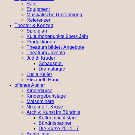
Säle
Equipment
Musikalische Umrahmung
Referenzen
Theater & Konzert
Spielplan
Kulturhöhepunkte übers Jahr
Produktionen
Theatrum bildet / Angebote
Theatrum Juventa
Judith Kruder
Schauspiel
Dramaturgie
Lucia Keller
Elisabeth Haug
offenes Atelier
Kinderkurse
Kindergeburtstage
Malseminare
Nikoline F. Kruse
Archiv: Kunst im Bündnis
Kultur macht stark
Bündnispartner
Die Kurse 2014-17
Bunte Insel