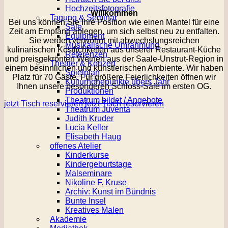
Hochzeitsfotografie
Willkommen
Tagung & Seminar
Bei uns können Sie Ihre Position wie einen Mantel für eine
Säle
Zeit am Empfang ablegen, um sich selbst neu zu entfalten.
Equipment
Sie werden verwöhnt mit abwechslungsreichen
Musikalische Umrahmung
kulinarischen Köstlichkeiten aus unserer Restaurant-Küche
Referenzen
und preisgekrönten Weinen aus der Saale-Unstrut-Region in
Theater & Konzert
einem besinnlichen und künstlerischen Ambiente. Wir haben
Spielplan
Platz für 70 Gäste. Für größere Feierlichkeiten öffnen wir
Kulturhöhepunkte übers Jahr
Ihnen unsere besonderen Schloss-Säle im ersten OG.
Produktionen
Theatrum bildet / Angebote
jetzt Tisch reservieren
jetzt Tisch reservieren
Theatrum Juventa
Judith Kruder
Lucia Keller
Elisabeth Haug
offenes Atelier
Kinderkurse
Kindergeburtstage
Malseminare
Nikoline F. Kruse
Archiv: Kunst im Bündnis
Bunte Insel
Kreatives Malen
Akademie