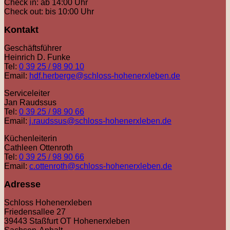
Check in: ab 14:00 Uhr
Check out: bis 10:00 Uhr
Kontakt
Geschäftsführer
Heinrich D. Funke
Tel:
0 39 25 / 98 90 10
Email:
hdf.herberge@schloss-hohenerxleben.de
Serviceleiter
Jan Raudssus
Tel:
0 39 25 / 98 90 66
Email:
j.raudssus@schloss-hohenerxleben.de
Küchenleiterin
Cathleen Ottenroth
Tel:
0 39 25 / 98 90 66
Email:
c.ottenroth@schloss-hohenerxleben.de
Adresse
Schloss Hohenerxleben
Friedensallee 27
39443 Staßfurt OT Hohenerxleben