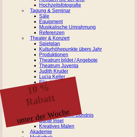
Hochzeitsfotografie
Tagung & Seminar
Säle
Equipment
Musikalische Umrahmung
Referenzen
Theater & Konzert
Spielplan
Kulturhöhepunkte übers Jahr
Produktionen
Theatrum bildet / Angebote
Theatrum Juventa
Judith Kruder
Lucia Keller
Elisabeth Haug
10 %
offenes Atelier
Kinderkurse
Rabatt
Kindergeburtstage
Malseminare
Nikoline F. Kruse
unter der Woche
Archiv: Kunst im Bündnis
Bunte Insel
Kreatives Malen
Akademie