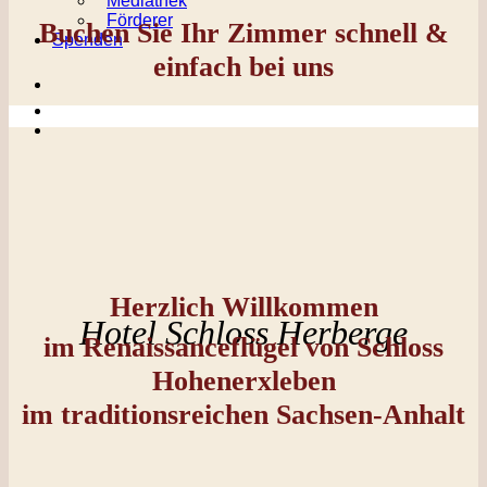
Mediathek
Förderer
Buchen Sie Ihr Zimmer schnell &
Spenden
einfach bei uns
Herzlich Willkommen
Hotel Schloss Herberge
im Renaissanceflügel von Schloss
Hohenerxleben
im traditionsreichen Sachsen-Anhalt