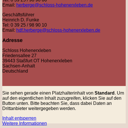
Email:
herberge@schloss-hohenerxleben.de
Geschäftsführer
Heinrich D. Funke
Tel: 0 39 25 / 98 90 10
Email:
hdf.herberge@schloss-hohenerxleben.de
Adresse
Schloss Hohenerxleben
Friedensallee 27
39443 Staßfurt OT Hohenerxleben
Sachsen-Anhalt
Deutschland
Sie sehen gerade einen Platzhalterinhalt von
Standard
. Um
auf den eigentlichen Inhalt zuzugreifen, klicken Sie auf den
Button unten. Bitte beachten Sie, dass dabei Daten an
Drittanbieter weitergegeben werden.
Inhalt entsperren
Weitere Informationen