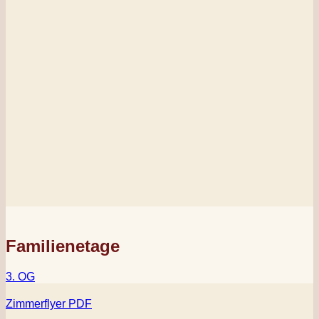
Familienetage
3. OG
Zimmerflyer PDF