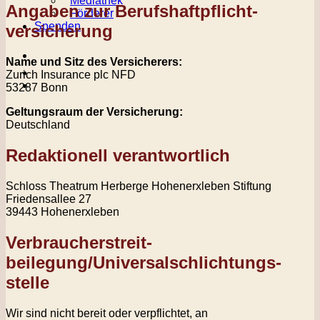
Mediathek
Angaben zur Berufs­haftpflicht­
Förderer
Spenden
versicherung
Name und Sitz des Versicherers:
Zurich Insurance plc NFD
53287 Bonn
Geltungsraum der Versicherung:
Deutschland
Redaktionell verantwortlich
Schloss Theatrum Herberge Hohenerxleben Stiftung
Friedensallee 27
39443 Hohenerxleben
Verbraucher­streit­
beilegung/Universal­schlichtungs­
stelle
Wir sind nicht bereit oder verpflichtet, an