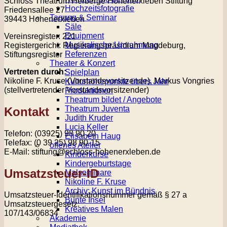
Schloss Theatrum Herberge Hohenerxleben Stiftung
Hochzeitsfotografie
Friedensallee 27
Tagung & Seminar
39443 Hohenerxleben
Säle
Equipment
Vereinsregister: 221
Musikalische Umrahmung
Registergericht: Regierungspräsidium Magdeburg,
Referenzen
Stiftungsregister
Theater & Konzert
Vertreten durch:
Spielplan
Nikoline F. Kruse (Vorstandsvorsitzende), Markus Vongries
Kulturhöhepunkte übers Jahr
(stellvertretender Vorstandsvorsitzender)
Produktionen
Theatrum bildet / Angebote
Theatrum Juventa
Kontakt
Judith Kruder
Lucia Keller
Telefon: (03925) 98 90 20
Elisabeth Haug
Telefax: (0 39 25) 98 90-15
offenes Atelier
E-Mail: stiftung@schloss-hohenerxleben.de
Kinderkurse
Kindergeburtstage
Umsatzsteuer-ID
Malseminare
Nikoline F. Kruse
Archiv: Kunst im Bündnis
Umsatzsteuer-Identifikationsnummer gemäß § 27 a
Bunte Insel
Umsatzsteuergesetz:
Kreatives Malen
107/143/06834
Akademie