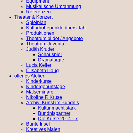
Equipment
Musikalische Umrahmung
Referenzen
Theater & Konzert
Spielplan
Kulturhöhepunkte übers Jahr
Produktionen
Theatrum bildet / Angebote
Theatrum Juventa
Judith Kruder
Schauspiel
Dramaturgie
Lucia Keller
Elisabeth Haug
offenes Atelier
Kinderkurse
Kindergeburtstage
Malseminare
Nikoline F. Kruse
Archiv: Kunst im Bündnis
Kultur macht stark
Bündnispartner
Die Kurse 2014-17
Bunte Insel
Kreatives Malen