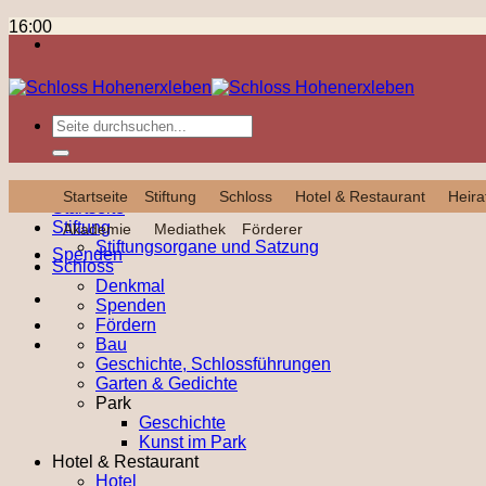
Zum
Chansons
16:00
Inhalt
11. Mai 2025
springen
Kompletten Kalender ansehen
Datenschutz
Impressum
designed by Wimeta
Spenden
Startseite
Stiftung
Schloss
Hotel & Restaurant
Heira
Startseite
Stiftung
Akademie
Mediathek
Förderer
Stiftungsorgane und Satzung
Spenden
Schloss
Denkmal
Spenden
Fördern
Bau
Geschichte, Schlossführungen
Garten & Gedichte
Park
Geschichte
Kunst im Park
Hotel & Restaurant
Hotel