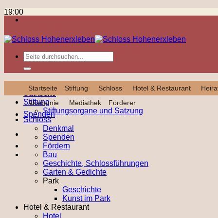
Zum
Festliches
19:00
Inhalt
Weihnachtskonzert
26. Dezember 2025
springen
Kompletten Kalender ansehen
Datenschutz
Impressum
designed by Wimeta
Spenden
Startseite
Stiftung
Schloss
Hotel & Restaurant
Heira
Startseite
Stiftung
Akademie
Mediathek
Förderer
Stiftungsorgane und Satzung
Spenden
Schloss
Denkmal
Spenden
Fördern
Bau
Geschichte, Schlossführungen
Garten & Gedichte
Park
Geschichte
Kunst im Park
Hotel & Restaurant
Hotel