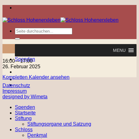
Zum
Inhalt
springen
MENU
Spenden
Geschichten
16:00
–
17:00
&
26. Februar 2025
Gedichte
Kompletten Kalender ansehen
zum
Kaffee
Datenschutz
Impressum
designed by Wimeta
Spenden
Startseite
Stiftung
Stiftungsorgane und Satzung
Schloss
Denkmal