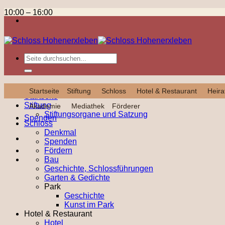
Zum
Kinderferienwerkstatt
10:00
–
16:00
Inhalt
14. April 2025
–
17. April 2025
springen
Kompletten Kalender ansehen
Datenschutz
Impressum
designed by Wimeta
Spenden
Startseite
Stiftung
Schloss
Hotel & Restaurant
Heira
Startseite
Stiftung
Akademie
Mediathek
Förderer
Stiftungsorgane und Satzung
Spenden
Schloss
Denkmal
Spenden
Fördern
Bau
Geschichte, Schlossführungen
Garten & Gedichte
Park
Geschichte
Kunst im Park
Hotel & Restaurant
Hotel