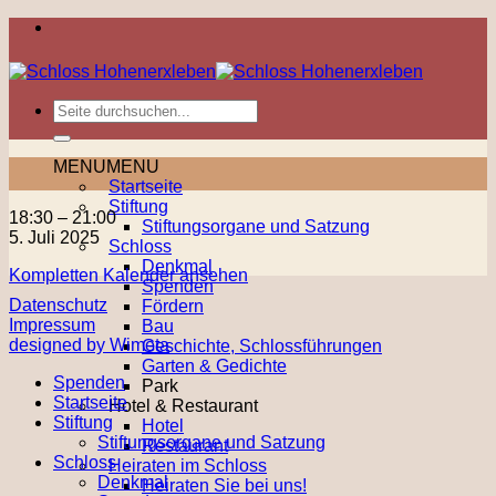
Zum
Inhalt
springen
MENU
MENU
Startseite
Stiftung
Kunst
18:30
–
21:00
Stiftungsorgane und Satzung
&
5. Juli 2025
Schloss
Kulinarisches
Denkmal
Kompletten Kalender ansehen
Spenden
Datenschutz
Fördern
Impressum
Bau
designed by Wimeta
Geschichte, Schlossführungen
Garten & Gedichte
Spenden
Park
Startseite
Hotel & Restaurant
Stiftung
Hotel
Stiftungsorgane und Satzung
Restaurant
Schloss
Heiraten im Schloss
Denkmal
Heiraten Sie bei uns!