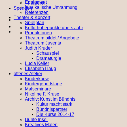
Equipment
Förderer
Musikalische Umrahmung
Spenden
Referenzen
Theater & Konzert
Spielplan
Kulturhöhepunkte übers Jahr
Produktionen
Theatrum bildet / Angebote
Theatrum Juventa
Judith Kruder
Schauspiel
Dramaturgie
Lucia Keller
Elisabeth Haug
offenes Atelier
Kinderkurse
Kindergeburtstage
Malseminare
Nikoline F. Kruse
Archiv: Kunst im Bündnis
Kultur macht stark
Bündnispartner
Die Kurse 2014-17
Bunte Insel
Kreatives Malen