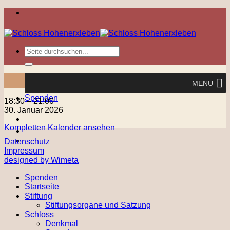
Zum
Inhalt
springen
MENU
Spenden
Kunst
18:30
–
21:00
&
30. Januar 2026
Kulinarisches
Kompletten Kalender ansehen
Datenschutz
Impressum
designed by Wimeta
Spenden
Startseite
Stiftung
Stiftungsorgane und Satzung
Schloss
Denkmal