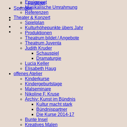
Equipment
Förderer
Musikalische Umrahmung
Spenden
Referenzen
Theater & Konzert
Spielplan
Kulturhöhepunkte übers Jahr
Produktionen
Theatrum bildet / Angebote
Theatrum Juventa
Judith Kruder
Schauspiel
Dramaturgie
Lucia Keller
Elisabeth Haug
offenes Atelier
Kinderkurse
Kindergeburtstage
Malseminare
Nikoline F. Kruse
Archiv: Kunst im Bündnis
Kultur macht stark
Bündnispartner
Die Kurse 2014-17
Bunte Insel
Kreatives Malen