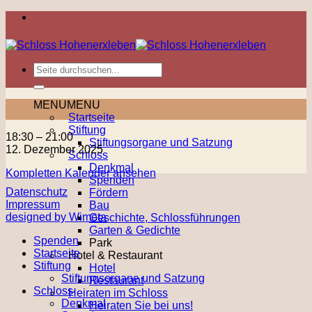
Zum
Inhalt
springen
MENU
MENU
Startseite
Stiftung
Kunst
18:30
–
21:00
Stiftungsorgane und Satzung
&
12. Dezember 2025
Schloss
Kulinarisches
Denkmal
Kompletten Kalender ansehen
Spenden
Datenschutz
Fördern
Impressum
Bau
designed by Wimeta
Geschichte, Schlossführungen
Garten & Gedichte
Spenden
Park
Startseite
Hotel & Restaurant
Stiftung
Hotel
Stiftungsorgane und Satzung
Restaurant
Schloss
Heiraten im Schloss
Denkmal
Heiraten Sie bei uns!