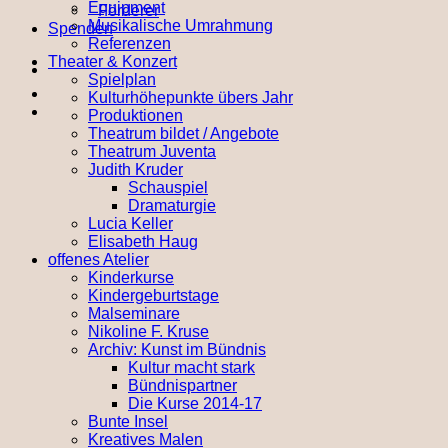
Equipment
Förderer
Musikalische Umrahmung
Spenden
Referenzen
Theater & Konzert
Spielplan
Kulturhöhepunkte übers Jahr
Produktionen
Theatrum bildet / Angebote
Theatrum Juventa
Judith Kruder
Schauspiel
Dramaturgie
Lucia Keller
Elisabeth Haug
offenes Atelier
Kinderkurse
Kindergeburtstage
Malseminare
Nikoline F. Kruse
Archiv: Kunst im Bündnis
Kultur macht stark
Bündnispartner
Die Kurse 2014-17
Bunte Insel
Kreatives Malen