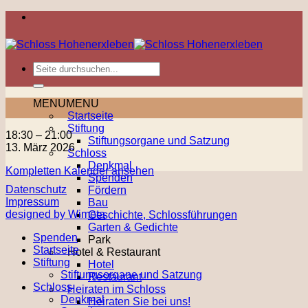
Zum
Inhalt
springen
MENU
MENU
Startseite
Stiftung
Kunst
18:30
–
21:00
Stiftungsorgane und Satzung
&
13. März 2026
Schloss
Kulinarisches
Denkmal
Kompletten Kalender ansehen
Spenden
Datenschutz
Fördern
Impressum
Bau
designed by Wimeta
Geschichte, Schlossführungen
Garten & Gedichte
Spenden
Park
Startseite
Hotel & Restaurant
Stiftung
Hotel
Stiftungsorgane und Satzung
Restaurant
Schloss
Heiraten im Schloss
Denkmal
Heiraten Sie bei uns!