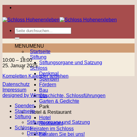
Zum
Inhalt
springen
MENU
MENU
Startseite
Stiftung
Malseminar
10:00
–
18:00
Stiftungsorgane und Satzung
25. Januar 2025
Schloss
Denkmal
Kompletten Kalender ansehen
Spenden
Datenschutz
Fördern
Impressum
Bau
designed by Wimeta
Geschichte, Schlossführungen
Garten & Gedichte
Spenden
Park
Startseite
Hotel & Restaurant
Stiftung
Hotel
Stiftungsorgane und Satzung
Restaurant
Schloss
Heiraten im Schloss
Denkmal
Heiraten Sie bei uns!