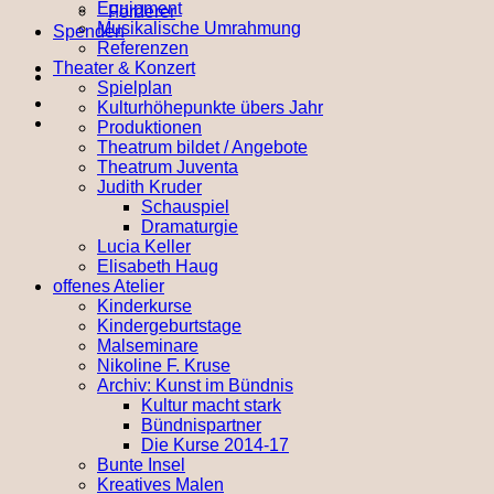
Equipment
Förderer
Musikalische Umrahmung
Spenden
Referenzen
Theater & Konzert
Spielplan
Kulturhöhepunkte übers Jahr
Produktionen
Theatrum bildet / Angebote
Theatrum Juventa
Judith Kruder
Schauspiel
Dramaturgie
Lucia Keller
Elisabeth Haug
offenes Atelier
Kinderkurse
Kindergeburtstage
Malseminare
Nikoline F. Kruse
Archiv: Kunst im Bündnis
Kultur macht stark
Bündnispartner
Die Kurse 2014-17
Bunte Insel
Kreatives Malen