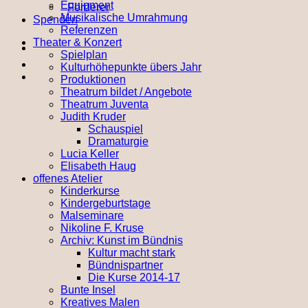
Equipment
Förderer
Musikalische Umrahmung
Spenden
Referenzen
Theater & Konzert
Spielplan
Kulturhöhepunkte übers Jahr
Produktionen
Theatrum bildet / Angebote
Theatrum Juventa
Judith Kruder
Schauspiel
Dramaturgie
Lucia Keller
Elisabeth Haug
offenes Atelier
Kinderkurse
Kindergeburtstage
Malseminare
Nikoline F. Kruse
Archiv: Kunst im Bündnis
Kultur macht stark
Bündnispartner
Die Kurse 2014-17
Bunte Insel
Kreatives Malen