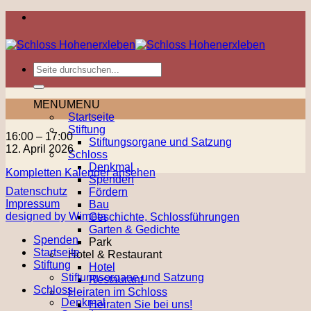
Zum
Inhalt
springen
MENU
MENU
Startseite
Stiftung
Musik
16:00
–
17:00
Stiftungsorgane und Satzung
zum
12. April 2026
Schloss
Kaffee
Denkmal
Kompletten Kalender ansehen
Spenden
Datenschutz
Fördern
Impressum
Bau
designed by Wimeta
Geschichte, Schlossführungen
Garten & Gedichte
Spenden
Park
Startseite
Hotel & Restaurant
Stiftung
Hotel
Stiftungsorgane und Satzung
Restaurant
Schloss
Heiraten im Schloss
Denkmal
Heiraten Sie bei uns!