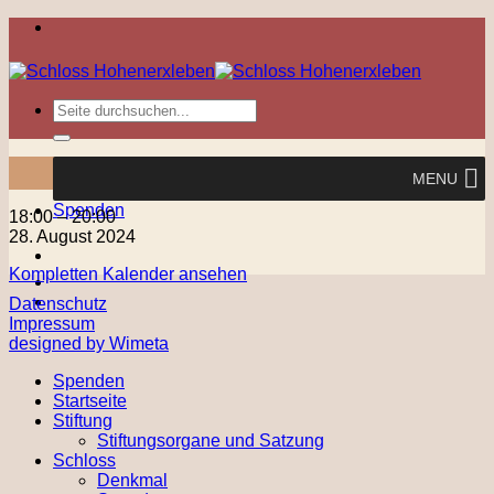
Zum
Inhalt
springen
MENU
Spenden
Schreibsalon-
18:00
–
20:00
Treffen
28. August 2024
Kompletten Kalender ansehen
Datenschutz
Impressum
designed by Wimeta
Spenden
Startseite
Stiftung
Stiftungsorgane und Satzung
Schloss
Denkmal