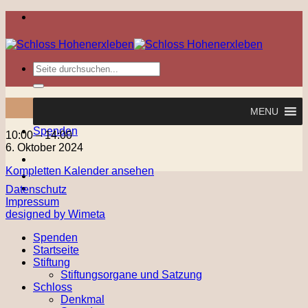
Zum
Inhalt
springen
MENU
Spenden
Sonntagsbrunch
10:00
–
14:00
6. Oktober 2024
Kompletten Kalender ansehen
Datenschutz
Impressum
designed by Wimeta
Spenden
Startseite
Stiftung
Stiftungsorgane und Satzung
Schloss
Denkmal