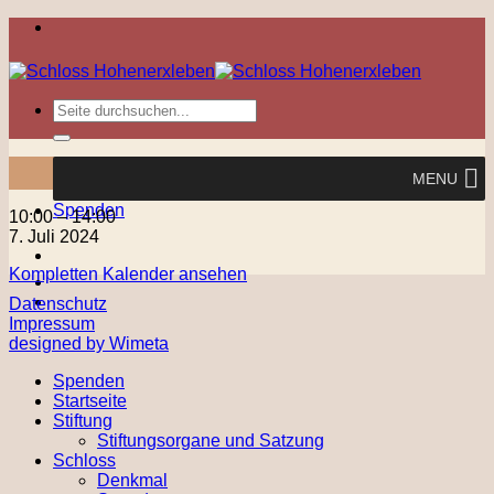
Zum
Inhalt
springen
MENU
Spenden
Sonntagsbrunch
10:00
–
14:00
7. Juli 2024
Kompletten Kalender ansehen
Datenschutz
Impressum
designed by Wimeta
Spenden
Startseite
Stiftung
Stiftungsorgane und Satzung
Schloss
Denkmal