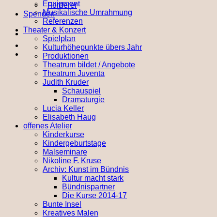
Equipment
Förderer
Musikalische Umrahmung
Spenden
Referenzen
Theater & Konzert
Spielplan
Kulturhöhepunkte übers Jahr
Produktionen
Theatrum bildet / Angebote
Theatrum Juventa
Judith Kruder
Schauspiel
Dramaturgie
Lucia Keller
Elisabeth Haug
offenes Atelier
Kinderkurse
Kindergeburtstage
Malseminare
Nikoline F. Kruse
Archiv: Kunst im Bündnis
Kultur macht stark
Bündnispartner
Die Kurse 2014-17
Bunte Insel
Kreatives Malen