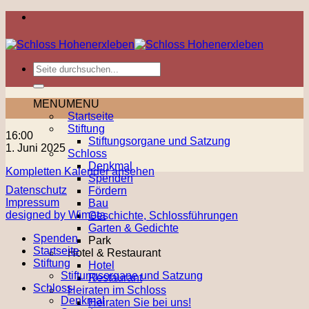
Zum
Inhalt
springen
MENU
MENU
Startseite
Stiftung
Szenische
16:00
Stiftungsorgane und Satzung
Lesung
1. Juni 2025
Schloss
Denkmal
Kompletten Kalender ansehen
Spenden
Datenschutz
Fördern
Impressum
Bau
designed by Wimeta
Geschichte, Schlossführungen
Garten & Gedichte
Spenden
Park
Startseite
Hotel & Restaurant
Stiftung
Hotel
Stiftungsorgane und Satzung
Restaurant
Schloss
Heiraten im Schloss
Denkmal
Heiraten Sie bei uns!