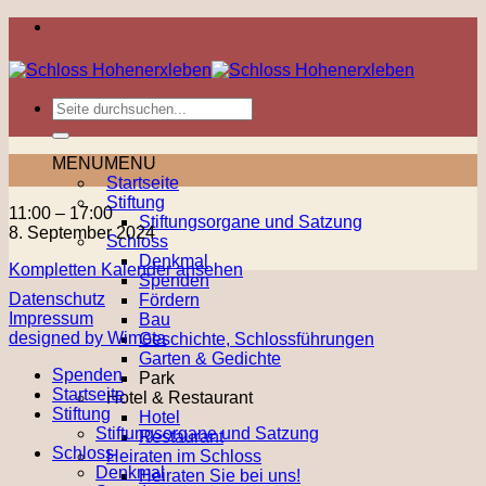
Zum
Inhalt
springen
MENU
MENU
Startseite
Stiftung
Tag
11:00
–
17:00
Stiftungsorgane und Satzung
des
8. September 2024
Schloss
offenen
Denkmal
Kompletten Kalender ansehen
Denkmals
Spenden
Datenschutz
Fördern
Impressum
Bau
designed by Wimeta
Geschichte, Schlossführungen
Garten & Gedichte
Spenden
Park
Startseite
Hotel & Restaurant
Stiftung
Hotel
Stiftungsorgane und Satzung
Restaurant
Schloss
Heiraten im Schloss
Denkmal
Heiraten Sie bei uns!