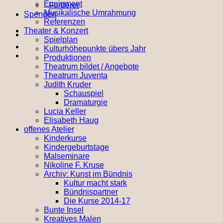
Equipment
Förderer
Musikalische Umrahmung
Spenden
Referenzen
Theater & Konzert
Spielplan
Kulturhöhepunkte übers Jahr
Produktionen
Theatrum bildet / Angebote
Theatrum Juventa
Judith Kruder
Schauspiel
Dramaturgie
Lucia Keller
Elisabeth Haug
offenes Atelier
Kinderkurse
Kindergeburtstage
Malseminare
Nikoline F. Kruse
Archiv: Kunst im Bündnis
Kultur macht stark
Bündnispartner
Die Kurse 2014-17
Bunte Insel
Kreatives Malen