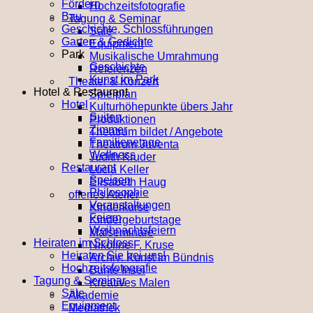
Fördern
Hochzeitsfotografie
Bau
Tagung & Seminar
Geschichte, Schlossführungen
Säle
Garten & Gedichte
Equipment
Park
Musikalische Umrahmung
Geschichte
Referenzen
Kunst im Park
Theater & Konzert
Hotel & Restaurant
Spielplan
Hotel
Kulturhöhepunkte übers Jahr
Suiten
Produktionen
Zimmer
Theatrum bildet / Angebote
Familienetage
Theatrum Juventa
Wellness
Judith Kruder
Restaurant
Lucia Keller
Speisen
Elisabeth Haug
Philosophie
offenes Atelier
Veranstaltungen
Kinderkurse
Feiern
Kindergeburtstage
Weihnachtsfeiern
Malseminare
Heiraten im Schloss
Nikoline F. Kruse
Heiraten Sie bei uns!
Archiv: Kunst im Bündnis
Hochzeitsfotografie
Bunte Insel
Tagung & Seminar
Kreatives Malen
Säle
Akademie
Equipment
Mediathek