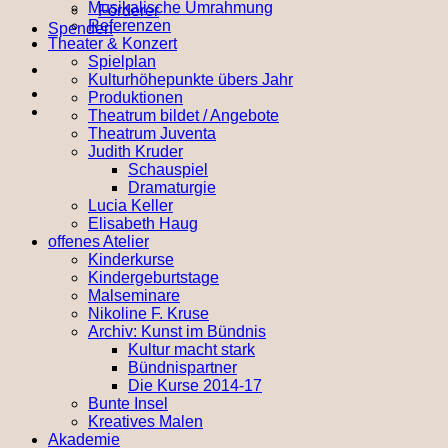
Musikalische Umrahmung
Förderer
Referenzen
Spenden
Theater & Konzert
Spielplan
Kulturhöhepunkte übers Jahr
Produktionen
Theatrum bildet / Angebote
Theatrum Juventa
Judith Kruder
Schauspiel
Dramaturgie
Lucia Keller
Elisabeth Haug
offenes Atelier
Kinderkurse
Kindergeburtstage
Malseminare
Nikoline F. Kruse
Archiv: Kunst im Bündnis
Kultur macht stark
Bündnispartner
Die Kurse 2014-17
Bunte Insel
Kreatives Malen
Akademie