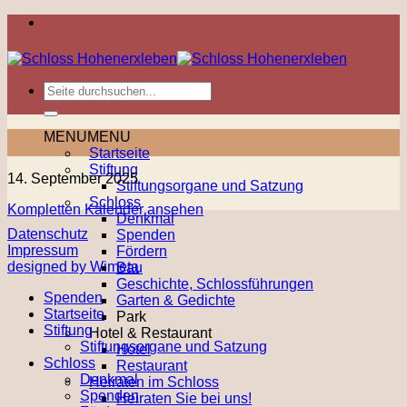
Zum
Inhalt
springen
MENU
MENU
Startseite
Stiftung
Tag
14. September 2025
Stiftungsorgane und Satzung
des
Schloss
Kompletten Kalender ansehen
offenen
Denkmal
Denkmals
Datenschutz
Spenden
Impressum
Fördern
designed by Wimeta
Bau
Geschichte, Schlossführungen
Spenden
Garten & Gedichte
Startseite
Park
Stiftung
Hotel & Restaurant
Stiftungsorgane und Satzung
Hotel
Schloss
Restaurant
Denkmal
Heiraten im Schloss
Spenden
Heiraten Sie bei uns!