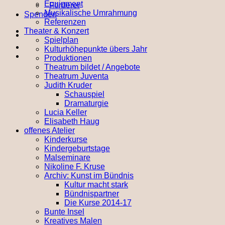
Equipment
Förderer
Musikalische Umrahmung
Spenden
Referenzen
Theater & Konzert
Spielplan
Kulturhöhepunkte übers Jahr
Produktionen
Theatrum bildet / Angebote
Theatrum Juventa
Judith Kruder
Schauspiel
Dramaturgie
Lucia Keller
Elisabeth Haug
offenes Atelier
Kinderkurse
Kindergeburtstage
Malseminare
Nikoline F. Kruse
Archiv: Kunst im Bündnis
Kultur macht stark
Bündnispartner
Die Kurse 2014-17
Bunte Insel
Kreatives Malen