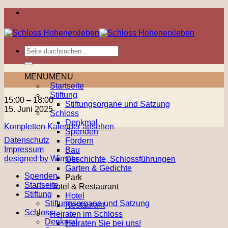
Zum
Inhalt
springen
MENU
MENU
Startseite
Stiftung
Tanz
15:00
–
18:00
Stiftungsorgane und Satzung
im
15. Juni 2025
Schloss
Schloss
Denkmal
Kompletten Kalender ansehen
Hohenerxleben
Spenden
Datenschutz
Fördern
Impressum
Bau
designed by Wimeta
Geschichte, Schlossführungen
Garten & Gedichte
Spenden
Park
Startseite
Hotel & Restaurant
Stiftung
Hotel
Stiftungsorgane und Satzung
Restaurant
Schloss
Heiraten im Schloss
Denkmal
Heiraten Sie bei uns!