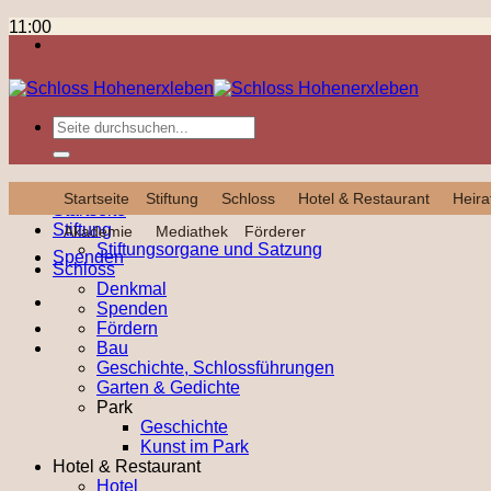
Zum
Theater
11:00
Inhalt
9. November 2025
springen
Kompletten Kalender ansehen
Datenschutz
Impressum
designed by Wimeta
Spenden
Startseite
Stiftung
Schloss
Hotel & Restaurant
Heira
Startseite
Stiftung
Akademie
Mediathek
Förderer
Stiftungsorgane und Satzung
Spenden
Schloss
Denkmal
Spenden
Fördern
Bau
Geschichte, Schlossführungen
Garten & Gedichte
Park
Geschichte
Kunst im Park
Hotel & Restaurant
Hotel