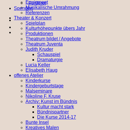
Equipment
Förderer
Musikalische Umrahmung
Spenden
Referenzen
Theater & Konzert
Spielplan
Kulturhöhepunkte übers Jahr
Produktionen
Theatrum bildet / Angebote
Theatrum Juventa
Judith Kruder
Schauspiel
Dramaturgie
Lucia Keller
Elisabeth Haug
offenes Atelier
Kinderkurse
Kindergeburtstage
Malseminare
Nikoline F. Kruse
Archiv: Kunst im Bündnis
Kultur macht stark
Bündnispartner
Die Kurse 2014-17
Bunte Insel
Kreatives Malen