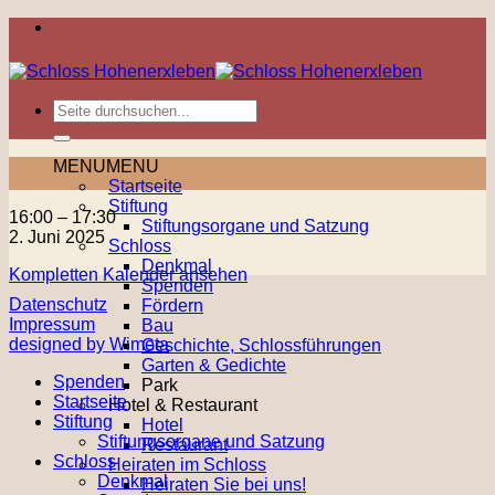
Zum
Inhalt
springen
MENU
MENU
Startseite
Stiftung
Theater-
16:00
–
17:30
Stiftungsorgane und Satzung
Kurs
2. Juni 2025
Schloss
für
Denkmal
Kompletten Kalender ansehen
Jugendliche
Spenden
Datenschutz
Fördern
Impressum
Bau
designed by Wimeta
Geschichte, Schlossführungen
Garten & Gedichte
Spenden
Park
Startseite
Hotel & Restaurant
Stiftung
Hotel
Stiftungsorgane und Satzung
Restaurant
Schloss
Heiraten im Schloss
Denkmal
Heiraten Sie bei uns!