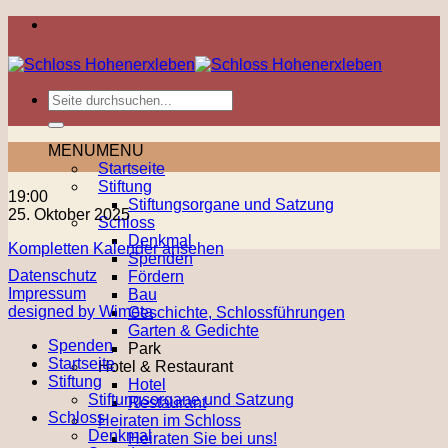
Zum
Inhalt
springen
MENU
MENU
Startseite
Stiftung
Theater
19:00
Stiftungsorgane und Satzung
25. Oktober 2025
Schloss
Denkmal
Kompletten Kalender ansehen
Spenden
Datenschutz
Fördern
Impressum
Bau
designed by Wimeta
Geschichte, Schlossführungen
Garten & Gedichte
Spenden
Park
Startseite
Hotel & Restaurant
Stiftung
Hotel
Stiftungsorgane und Satzung
Restaurant
Schloss
Heiraten im Schloss
Denkmal
Heiraten Sie bei uns!