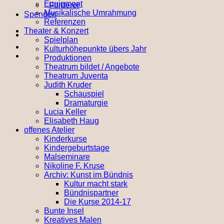
Equipment
Förderer
Musikalische Umrahmung
Spenden
Referenzen
Theater & Konzert
Spielplan
Kulturhöhepunkte übers Jahr
Produktionen
Theatrum bildet / Angebote
Theatrum Juventa
Judith Kruder
Schauspiel
Dramaturgie
Lucia Keller
Elisabeth Haug
offenes Atelier
Kinderkurse
Kindergeburtstage
Malseminare
Nikoline F. Kruse
Archiv: Kunst im Bündnis
Kultur macht stark
Bündnispartner
Die Kurse 2014-17
Bunte Insel
Kreatives Malen