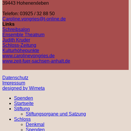
39443 Hohenerxleben
Telefon: 03925 / 32 88 50
Caroline.vongries@t-online.de
Links
Schreibsalon
Ensemble Theatrum
Judith Kruder
Schloss-Zeitung
Kulturhöhepunkte
www.carolinevongries.de
www.zeit-fuer-sachsen-anhalt.de
Datenschutz
Impressum
designed by Wimeta
Spenden
Startseite
Stiftung
Stiftungsorgane und Satzung
Schloss
Denkmal
Spenden